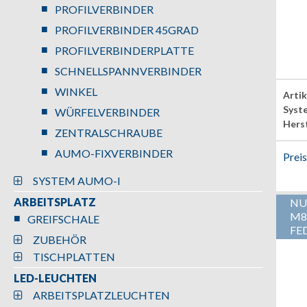
PROFILVERBINDER
PROFILVERBINDER 45GRAD
PROFILVERBINDERPLATTE
SCHNELLSPANNVERBINDER
WINKEL
Arti
Syst
WÜRFELVERBINDER
Herst
ZENTRALSCHRAUBE
AUMO-FIXVERBINDER
Prei
SYSTEM AUMO-I
ARBEITSPLATZ
NU
M8
GREIFSCHALE
FE
ZUBEHÖR
TISCHPLATTEN
LED-LEUCHTEN
ARBEITSPLATZLEUCHTEN