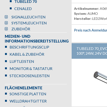
TUBELED 70
CENALED
Artikelnummer:
A06
System:
AUMO
SIGNALLEUCHTEN
Hersteller:
LED2Wor
SYSTEMLEUCHTEN
ZUBEHÖR
Preis nach Anmeldu
MEDIEN- UND
INFORMATIONSBEREITSTELLUNG
BESCHRIFTUNGSCLIP
TUBELED 70_EV
100°, 24W, 24V D
KABEL & ZUBEHÖR
LUFTLEISTEN
MONITOR & TASTATUR
STECKDOSENLEISTEN
FLÄCHENELEMENTE
SONSTIGE PLATTEN
WELLDRAHTGITTER