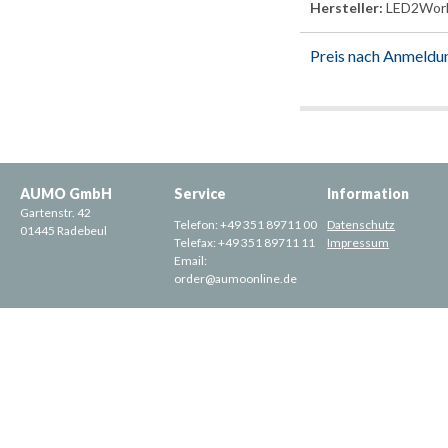
Hersteller:
LED2Wor
Preis nach Anmeldu
AUMO GmbH
Service
Information
Gartenstr. 42
Telefon:
+49 351 89711 00
Datenschutz
01445 Radebeul
Telefax:
+49 351 89711 11
Impressum
Email:
order@aumoonline.de