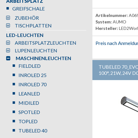
ARBEITSPLATZ
GREIFSCHALE
Artikelnummer:
A06
ZUBEHÖR
System:
AUMO
TISCHPLATTEN
Hersteller:
LED2Wor
LED-LEUCHTEN
ARBEITSPLATZLEUCHTEN
Preis nach Anmeldu
LUPENLEUCHTEN
MASCHINENLEUCHTEN
FIELDLED
TUBELED 70_EV
100°, 21W, 24V D
INROLED 25
INROLED 70
LEANLED
MIDILED
SPOTLED
TOPLED
TUBELED 40