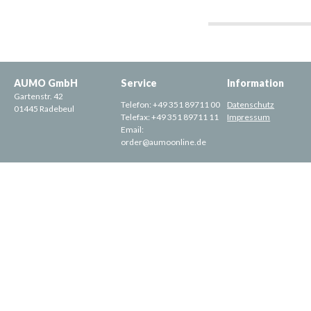
AUMO GmbH
Service
Information
Gartenstr. 42
Telefon:
+49 351 89711 00
Datenschutz
01445 Radebeul
Telefax:
+49 351 89711 11
Impressum
Email:
order@aumoonline.de