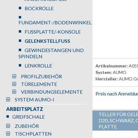
BOCKROLLE
FUNDAMENT-/BODENWINKEL
FUSSPLATTE/-KONSOLE
GELENKSTELLFUSS
GEWINDESTANGEN UND
SPINDELN
LENKROLLE
Artikelnummer:
A05
System:
AUMO
PROFILZUBEHÖR
Hersteller:
AUMO G
TÜRELEMENTE
VERBINDUNGSELEMENTE
Preis nach Anmeldu
SYSTEM AUMO-I
ARBEITSPLATZ
TELLER FÜR GEL
GREIFSCHALE
D20, SCHWARZ, 
ZUBEHÖR
PLATTE
TISCHPLATTEN