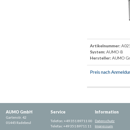
Artikelnummer:
A02
System:
AUMO-B
Hersteller:
AUMO G
Preis nach Anmeldu
AUMO GmbH
Service
Information
Gartenstr. 42
Telefon:
+49 351 89711 00
Datenschutz
01445 Radebeul
Telefax:
+49 351 89711 11
Impressum