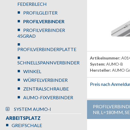
FEDERBLECH
PROFILGLEITER
PROFILVERBINDER
PROFILVERBINDER
45GRAD
PROFILVERBINDERPLATTE
Artikelnummer:
A01
SCHNELLSPANNVERBINDER
System:
AUMO-B
Hersteller:
AUMO G
WINKEL
WÜRFELVERBINDER
Preis nach Anmeldu
ZENTRALSCHRAUBE
AUMO-FIXVERBINDER
PROFILVERBIND
SYSTEM AUMO-I
N8, L=180MM, S
ARBEITSPLATZ
GREIFSCHALE