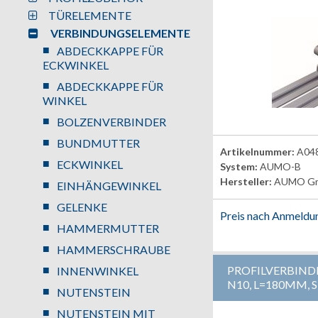
TÜRELEMENTE
VERBINDUNGSELEMENTE
ABDECKKAPPE FÜR
ECKWINKEL
ABDECKKAPPE FÜR
WINKEL
BOLZENVERBINDER
BUNDMUTTER
Artikelnummer:
A04
ECKWINKEL
System:
AUMO-B
Hersteller:
AUMO G
EINHÄNGEWINKEL
GELENKE
Preis nach Anmeldu
HAMMERMUTTER
HAMMERSCHRAUBE
PROFILVERBIND
INNENWINKEL
N10, L=180MM, 
NUTENSTEIN
NUTENSTEIN MIT