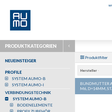
w
PRODUKTKATEGORIEN
Produktfilter
NEUEINSTEIGER
Hersteller
-
PROFILE
SYSTEM AUMO-B
BUNDMUTTER 
SYSTEM AUMO-I
M6, D=14MM, S
VERBINDUNGSTECHNIK
SYSTEM AUMO-B
BODENELEMENTE
PROFILZUBEHÖR