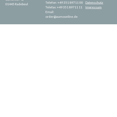
Telefon:
+49 351 89711 00
Datenschutz
01445 Radebeul
Telefax:
+49 351 89711 11
Impressum
Email:
order@aumoonline.de