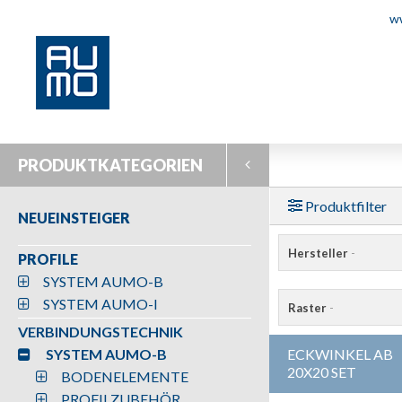
w
PRODUKTKATEGORIEN
Produktfilter
NEUEINSTEIGER
Hersteller
-
PROFILE
SYSTEM AUMO-B
SYSTEM AUMO-I
Raster
-
VERBINDUNGSTECHNIK
SYSTEM AUMO-B
ECKWINKEL AB
20X20 SET
BODENELEMENTE
PROFILZUBEHÖR