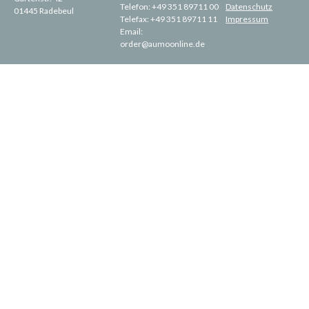
Telefon:
+49 351 89711 00
Datenschutz
01445 Radebeul
Telefax:
+49 351 89711 11
Impressum
Email:
order@aumoonline.de