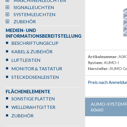
MASCHINENLEUCHTEN
SIGNALLEUCHTEN
SYSTEMLEUCHTEN
ZUBEHÖR
MEDIEN- UND
INFORMATIONSBEREITSTELLUNG
BESCHRIFTUNGSCLIP
KABEL & ZUBEHÖR
Artikelnummer:
A04
LUFTLEISTEN
System:
AUMO-I
MONITOR & TASTATUR
Hersteller:
AUMO G
STECKDOSENLEISTEN
Preis nach Anmeldu
FLÄCHENELEMENTE
SONSTIGE PLATTEN
AUMO-SYSTEMPR
WELLDRAHTGITTER
60x60
ZUBEHÖR