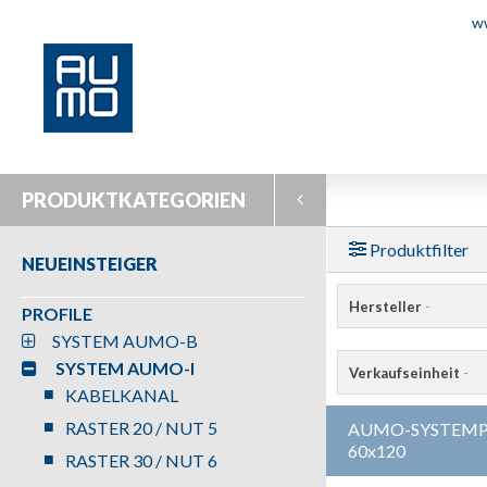
w
PRODUKTKATEGORIEN
Produktfilter
NEUEINSTEIGER
Hersteller
-
PROFILE
SYSTEM AUMO-B
SYSTEM AUMO-I
Verkaufseinheit
-
KABELKANAL
RASTER 20 / NUT 5
AUMO-SYSTEMPR
60x120
RASTER 30 / NUT 6