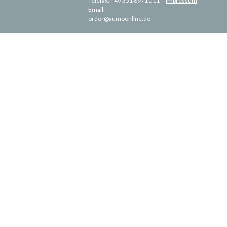
Telefax:
+49 351 89711 11
Impressum
Email:
order@aumoonline.de