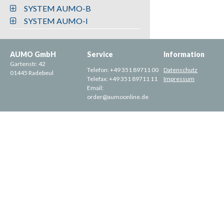
SYSTEM AUMO-B
SYSTEM AUMO-I
AUMO GmbH
Service
Information
Gartenstr. 42
Telefon:
+49 351 89711 00
Datenschutz
01445 Radebeul
Telefax:
+49 351 89711 11
Impressum
Email:
order@aumoonline.de